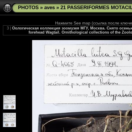
PHOTOS
»
aves
»
21 PASSERIFORMES MOTACILLI
Нажмите See map (ссылка после ключев
3 |
Оологическая коллекция зоомузея МГУ, Москва. Снято осенью 201
forehead Wagtail. Ornithological collections of the Zoo