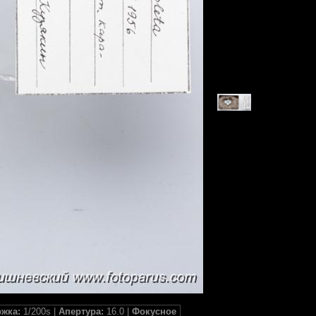
жка:
1/200s |
Апертура:
16.0 |
Фокусное