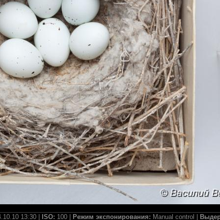
.10.10 13:30 |
ISO:
100 |
Режим экспонирования:
Manual control |
Выдер