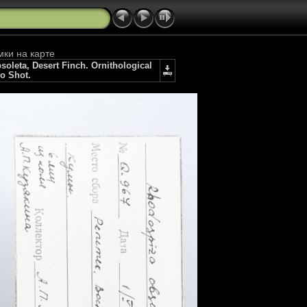
мки на карте
eta, Desert Finch. Ornithological
io Shot.