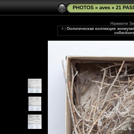
PHOTOS
»
aves
»
21 PAS
Нажмите See
4 |
Оологическая коллекция зоомузея М
collection