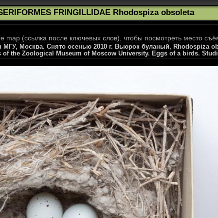
SERIFORMES FRINGILLIDAE Rhodospiza obsoleta
 map (ссылка после ключевых слов), чтобы посмотреть место съё
ГУ, Москва. Снято осенью 2010 г. Вьюрок буланый, Rhodospiza obsol
s of the Zoological Museum of Moscow University. Eggs of a birds. Stud