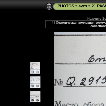
PHOTOS
»
aves
»
21 PAS
Нажмите See
4 |
Оологическая коллекция зоомузея
collection