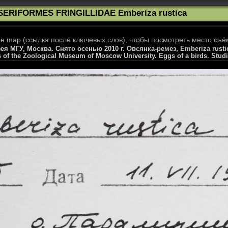
SERIFORMES FRINGILLIDAE Emberiza rustica
 map (ссылка после ключевых слов), чтобы посмотреть место съё
 МГУ, Москва. Снято осенью 2010 г. Овсянка-ремез, Emberiza rustica,
s of the Zoological Museum of Moscow University. Eggs of a birds. Stud