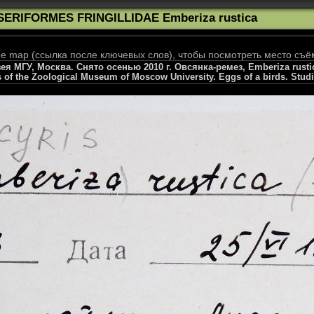
SERIFORMES FRINGILLIDAE Emberiza rustica
 map (ссылка после ключевых слов), чтобы посмотреть место съё
 МГУ, Москва. Снято осенью 2010 г. Овсянка-ремез, Emberiza rustica,
s of the Zoological Museum of Moscow University. Eggs of a birds. Stud