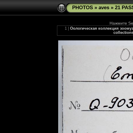
PHOTOS
»
aves
»
21 PAS
Нажмите See
1 |
Оологическая коллекция зоомузея
collection