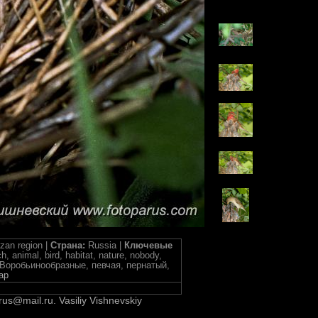
zan region |
Страна:
Russia |
Ключевые
, animal, bird, habitat, nature, nobody,
яд Воробьинообразные, певчая, пернатый,
ap
rus@mail.ru. Vasiliy Vishnevskiy