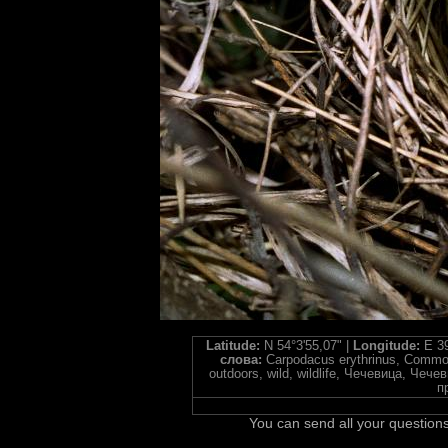
Latitude:
N 54°3'55,07" |
Longitude:
E 39
слова:
Carpodacus erythrinus, Common R
outdoors, wild, wildlife, Чечевица, Че
п
You can send all your questions