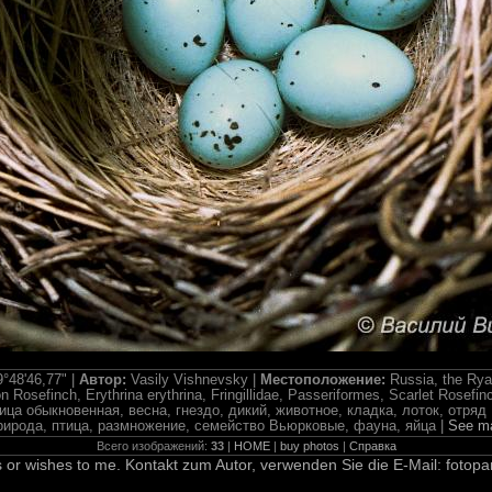
°48'46,77" |
Автор:
Vasily Vishnevsky |
Местоположение:
Russia, the Rya
osefinch, Erythrina erythrina, Fringillidae, Passeriformes, Scarlet Rosefinch
чевица обыкновенная, весна, гнездо, дикий, животное, кладка, лоток, отр
рирода, птица, размножение, семейство Вьюрковые, фауна, яйца |
See m
Всего изображений:
33
|
HOME
|
buy photos
|
Справка
 or wishes to me. Kontakt zum Autor, verwenden Sie die E-Mail: fotopa