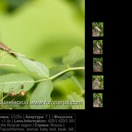
ржка:
1/125s |
Апертура:
7.1 |
Фокусное
+1.4x |
Lens-Information:
420/1 420/1 0/0
 the Ryazan region |
Страна:
Russia |
asseriformes, animal, baby bird, beak, bill,