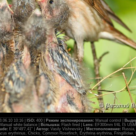
8.06.10 10:16 |
ISO:
400 |
Режим экспонирования:
Manual control |
Выде
Manual white balance |
Вспышка:
Flash fired |
Lens:
EF300mm f/4L IS USM 
tude:
E 39°49'7,41" |
Автор:
Vasily Vishnevsky |
Местоположение:
Russia,
us erythrinus, Chicks, Common Rosefinch, Erythrina erythrina, Fringillidae, P