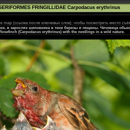
SERIFORMES FRINGILLIDAE Carpodacus erythrinus
 map (ссылка после ключевых слов), чтобы посмотреть место съё
реки, в зарослях шиповника в тени березы и лещины. Чечевица обык
Rosefinch (Carpodacus erythrinus) with the nestlings in a wild nature.