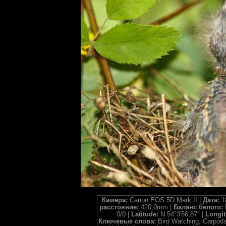
Камера:
Canon EOS 5D Mark II |
Дата:
1
расстояние:
420,0mm |
Баланс белого:
0/0 |
Latitude:
N 54°3'56,87" |
Longi
Ключевые слова:
Bird Watching, Carpodac