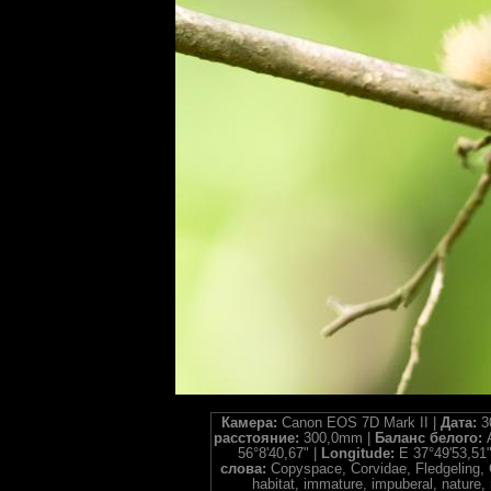
Камера:
Canon EOS 7D Mark II |
Дата:
3
расстояние:
300,0mm |
Баланс белого:
56°8'40,67" |
Longitude:
E 37°49'53,51"
слова:
Copyspace, Corvidae, Fledgeling, G
habitat, immature, impuberal, nature, 