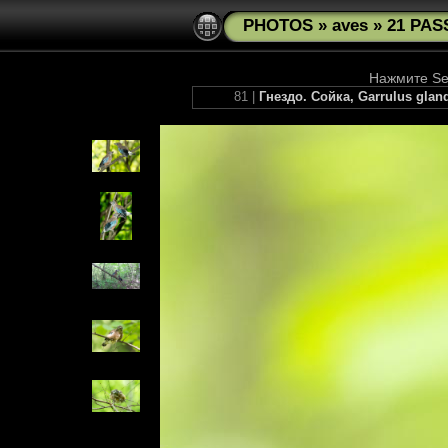
PHOTOS
»
aves
»
21 PAS
Нажмите See
81 |
Гнездо. Сойка, Garrulus glan