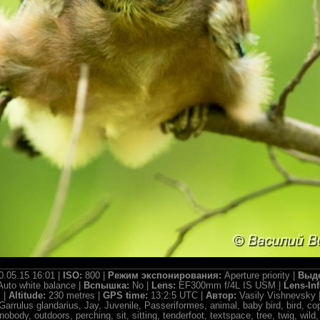
0.05.15 16:01 |
ISO:
800 |
Режим экспонирования:
Aperture priority |
Выд
Auto white balance |
Вспышка:
No |
Lens:
EF300mm f/4L IS USM |
Lens-In
 |
Altitude:
230 metres |
GPS time:
13:2:5 UTC |
Автор:
Vasily Vishnevsky 
arrulus glandarius, Jay, Juvenile, Passeriformes, animal, baby bird, bird, cop
nobody, outdoors, perching, sit, sitting, tenderfoot, textspace, tree, twig, wi