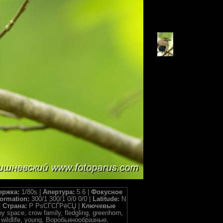
ержка:
1/80s |
Апертура:
5.6 |
Фокусное
formation:
300/1 300/1 0/0 0/0 |
Latitude:
N
|
Страна:
Р РѕСЃСЃРёСЏ |
Ключевые
y space, crow family, fledgling, greenhorn,
ld, wildlife, young, Воробьинообразные,