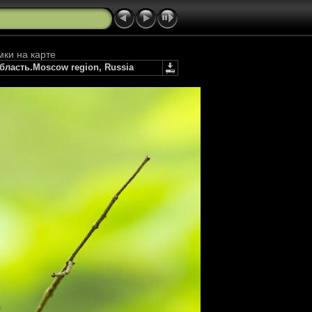
мки на карте
область.Moscow region, Russia