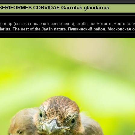
SERIFORMES CORVIDAE Garrulus glandarius
 map (ссылка после ключевых слов), чтобы посмотреть место съё
darius. The nest of the Jay in nature. Пушкинский район, Московская 