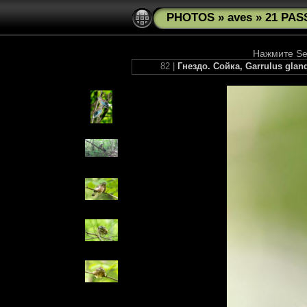
PHOTOS
»
aves
»
21 PAS
Нажмите See
82 |
Гнездо. Сойка, Garrulus glan