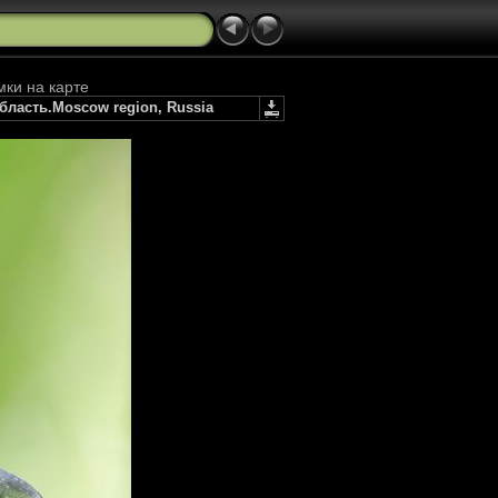
мки на карте
область.Moscow region, Russia