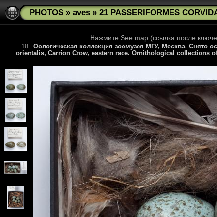
PHOTOS
»
aves
»
21 PASSERIFORMES CORVIDAE 
Нажмите See map (ссылка после ключев
18 |
Оологическая коллекция зоомузея МГУ, Москва. Снято осен
orientalis, Carrion Crow, eastern race. Ornithological collections