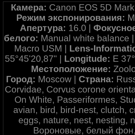
Камера:
Canon EOS 5D Mark 
Режим экспонирования:
M
Апертура:
16.0 |
Фокусное
белого:
Manual white balance 
Macro USM |
Lens-Informati
55°45'20,87" |
Longitude:
E 37°
Местоположение:
Zool
Город:
Moscow |
Страна:
Russ
Corvidae, Corvus corone oriental
On White, Passeriformes, Stu
avian, bird, bird-nest, clutch, 
eggs, nature, nest, nesting
Вороновые, белый фон,