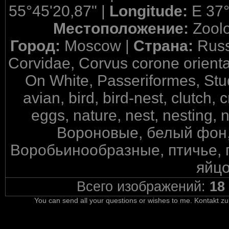
55°45'20,87" |
Longitude:
E 37°
Местоположение:
Zool
Город:
Moscow |
Страна:
Russ
Corvidae, Corvus corone oriental
On White, Passeriformes, Stu
avian, bird, bird-nest, clutch, 
eggs, nature, nest, nesting
Вороновые, белый фон,
Воробьинообразные, птичье, 
яйцо
Всего изображений:
18
You can send all your questions or wishes to me. Kontakt zu