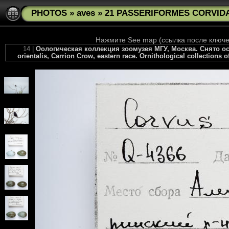
PHOTOS
»
aves
»
21 PASSERIFORMES CORVIDAE 
Нажмите See map (ссылка после ключев
14 |
Оологическая коллекция зоомузея МГУ, Москва. Снято осен
orientalis, Carrion Crow, eastern race. Ornithological collections