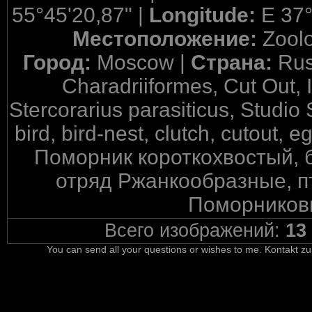
55°45'20,87" |
Longitude:
E 37°
Местоположение:
Zool
Город:
Moscow |
Страна:
Rus
Charadriiformes, Cut Out, 
Stercorarius parasiticus, Studio
bird, bird-nest, clutch, cutout, 
Поморник короткохвостый, 
отряд Ржанкообразные, пт
Поморниковы
Всего изображений:
13
You can send all your questions or wishes to me. Kontakt zu