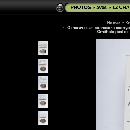
PHOTOS
»
aves
»
12 CHA
Нажмите See
7 |
Оологическая коллекция зоомузея
Ornithological co