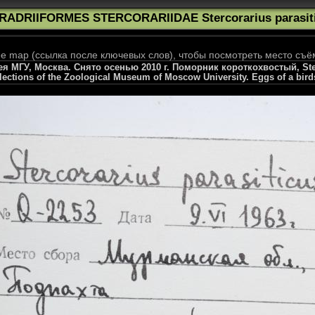
RADRIIFORMES STERCORARIIDAE Stercorarius parasit
 map (ссылка после ключевых слов), чтобы посмотреть место съё
 МГУ, Москва. Снято осенью 2010 г. Поморник короткохвостый, Sterco
llections of the Zoological Museum of Moscow University. Eggs of a bird