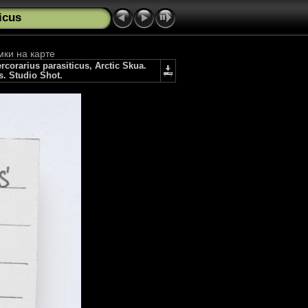
icus
мки на карте
rarius parasiticus, Arctic Skua.
s. Studio Shot.