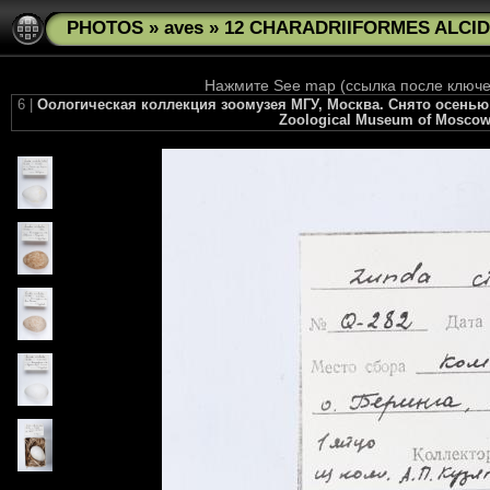
PHOTOS
»
aves
»
12 CHARADRIIFORMES ALCIDA
Нажмите See map (ссылка после ключев
6 |
Оологическая коллекция зоомузея МГУ, Москва. Снято осенью 2010 
Zoological Museum of Moscow U