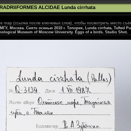
RADRIIFORMES ALCIDAE Lunda cirrhata
 map (ссылка после ключевых слов), чтобы посмотреть место съё
, Москва. Снято осенью 2010 г. Топорик, Lunda cirrhata, Tufted Puffin
oological Museum of Moscow University. Eggs of a birds. Studio Shot.