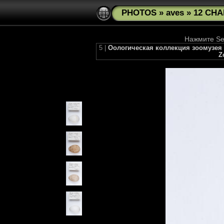
PHOTOS
»
aves
»
12 CHA
Нажмите See
5 |
Оологическая коллекция зоомузея МГУ
Z