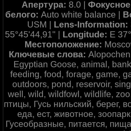
Апертура:
8.0 |
Фокусное
белого:
Auto white balance |
В
USM |
Lens-Information:
55°45'44,91" |
Longitude:
E 37°
Местоположение:
Mosco
Ключевые слова:
Alopochen 
Egyptian Goose, animal, bank, 
feeding, food, forage, game, g
outdoors, pond, reservoir, sing
well, wild, wildfowl, wildlife,
птицы, Гусь нильский, берег, в
еда, ест, животное, зоопарк
Гусеобразные, питается, пища