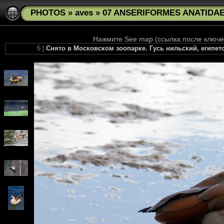
PHOTOS
»
aves
»
07 ANSERIFORMES ANATIDAE 
Нажмите See map (ссылка после ключев
6 |
Снято в Московском зоопарке. Гусь нильский, египетски