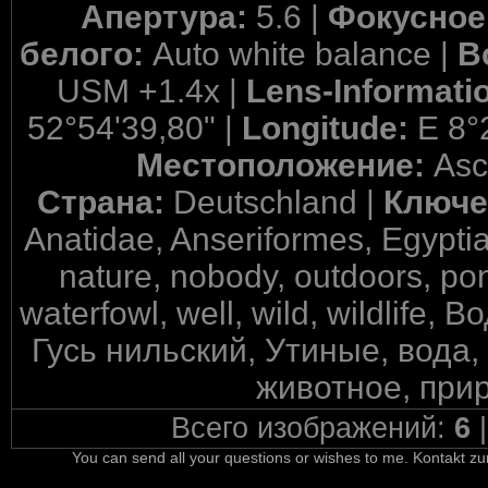
Апертура:
5.6 |
Фокусное
белого:
Auto white balance |
В
USM +1.4x |
Lens-Informati
52°54'39,80" |
Longitude:
E 8°
Местоположение:
Asc
Страна:
Deutschland |
Ключе
Anatidae, Anseriformes, Egyptian
nature, nobody, outdoors, pond
waterfowl, well, wild, wildlif
Гусь нильский, Утиные, вода,
животное, прир
Всего изображений:
6
You can send all your questions or wishes to me. Kontakt zu