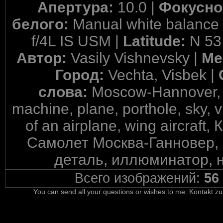
Апертура:
10.0 |
Фокусно
белого:
Manual white balance
f/4L IS USM |
Latitude:
N 53
Автор:
Vasily Vishnevsky |
Ме
Город:
Vechta, Visbek |
слова:
Moscow-Hannover, air
machine, plane, porthole, sky,
of an airplane, wing aircraf
Самолет Москва-Ганновер, в
деталь, иллюминатор, н
Всего изображений:
56
You can send all your questions or wishes to me. Kontakt zu