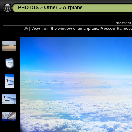
PHOTOS
»
Other
»
Airplane
Photograp
36 |
View from the window of an airplane. Moscow-Hannove