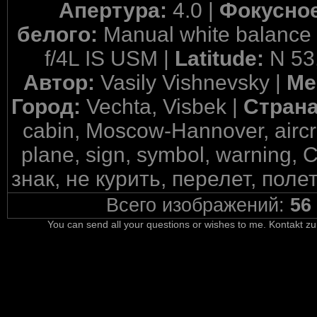
Апертура:
4.0 |
Фокусное
белого:
Manual white balance
f/4L IS USM |
Latitude:
N 53
Автор:
Vasily Vishnevsky |
Ме
Город:
Vechta, Visbek |
Стран
cabin, Moscow-Hannover, aircraf
plane, sign, symbol, warning
знак, не курить, перелет, пол
Всего изображений:
56
You can send all your questions or wishes to me. Kontakt zu