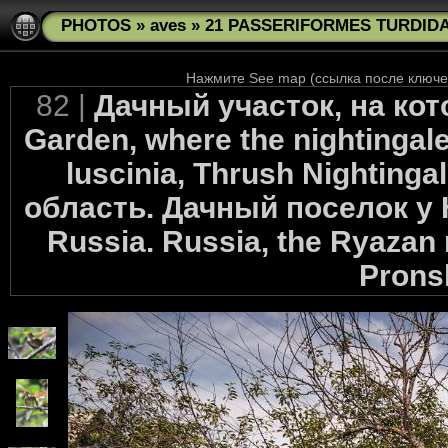
PHOTOS
»
aves
»
21 PASSERIFORMES TURDIDAE 
Нажмите See map (ссылка после ключев
82 |
Дачный участок, на кот
Garden, where the nightingale
luscinia, Thrush Nighting
область. Дачный поселок у 
Russia. Russia, the Ryazan 
Pronsk