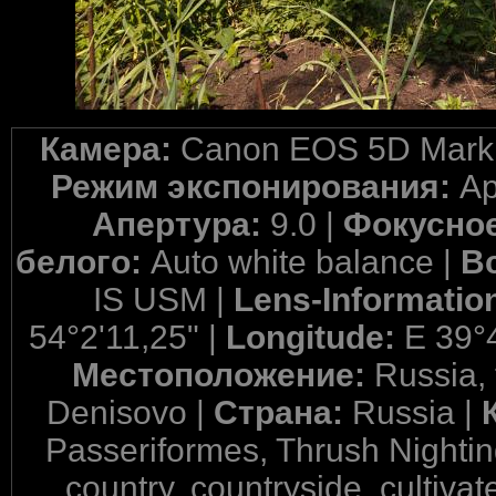
Камера:
Canon EOS 5D Mark 
Режим экспонирования:
Ap
Апертура:
9.0 |
Фокусное
белого:
Auto white balance |
В
IS USM |
Lens-Informatio
54°2'11,25" |
Longitude:
E 39°
Местоположение:
Russia,
Denisovo |
Страна:
Russia |
Passeriformes, Thrush Nightin
country, countryside, cultivate