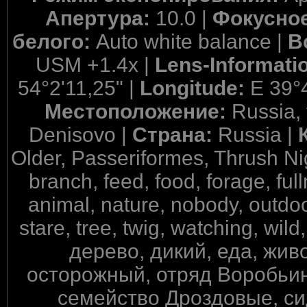
Апертура:
10.0 |
Фокусное
белого:
Auto white balance |
В
USM +1.4x |
Lens-Informati
54°2'11,25" |
Longitude:
E 39°
Местоположение:
Russia,
Denisovo |
Страна:
Russia |
Older, Passeriformes, Thrush Nig
branch, feed, food, forage, ful
animal, nature, nobody, outdoors
stare, tree, twig, watching, wil
дерево, дикий, еда, жив
осторожный, отряд Воробьин
семейство Дроздовые, сид