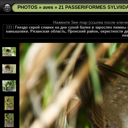
PHOTOS
»
aves
»
21 PASSERIFORMES SYLVIIDA
Нажмите See map (ссылка после ключев
233 |
Гнездо серой славки на дне сухой балки в зарослях пижмы и
камышовки. Рязанская область, Пронский район, окрестности дер
nes