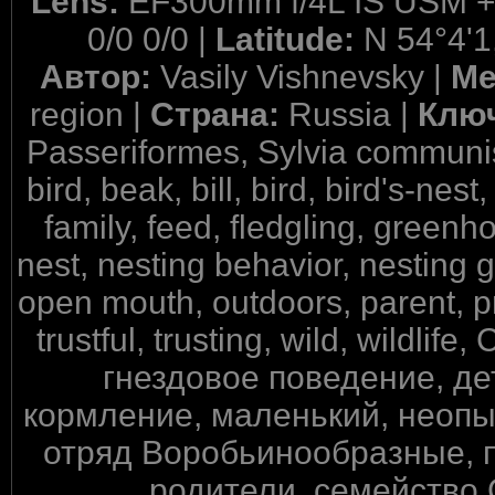
Lens:
EF300mm f/4L IS USM +
0/0 0/0 |
Latitude:
N 54°4'1
Автор:
Vasily Vishnevsky |
Ме
region |
Страна:
Russia |
Клю
Passeriformes, Sylvia communis
bird, beak, bill, bird, bird's-nes
family, feed, fledgling, greenho
nest, nesting behavior, nesting 
open mouth, outdoors, parent, pr
trustful, trusting, wild, wildl
гнездовое поведение, дет
кормление, маленький, неопы
отряд Воробьинообразные, п
родители, семейство 