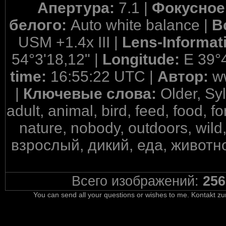
Апертура:
7.1 |
Фокусное
белого:
Auto white balance |
В
USM +1.4x III |
Lens-Informat
54°3'18,12" |
Longitude:
E 39°
time:
16:55:22 UTC |
Автор:
w
|
Ключевые слова:
Older, Sy
adult, animal, bird, feed, food, f
nature, nobody, outdoors, wil
взрослый, дикий, еда, животн
Всего изображений:
256
You can send all your questions or wishes to me. Kontakt zu