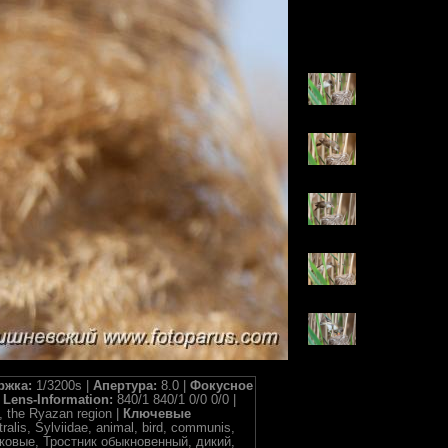
ржка:
1/3200s |
Апертура:
8.0 |
Фокусное
|
Lens-Information:
840/1 840/1 0/0 0/0 |
, the Ryazan region |
Ключевые
lis, Sylviidae, animal, bird, communis,
авковые, Тростник обыкновенный, дикий,