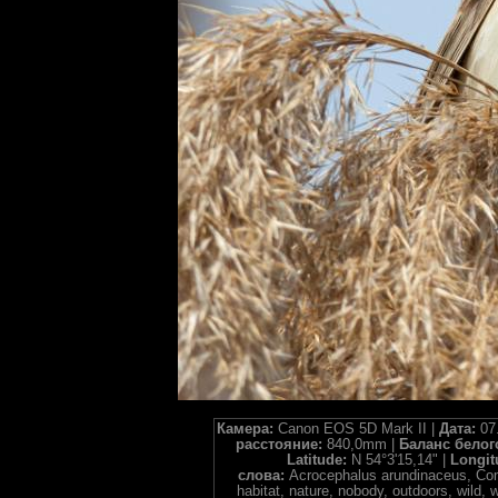
Камера:
Canon EOS 5D Mark II |
Дата:
07
расстояние:
840,0mm |
Баланс белог
Latitude:
N 54°3'15,14" |
Longit
слова:
Acrocephalus arundinaceus, Com
habitat, nature, nobody, outdoors, wi