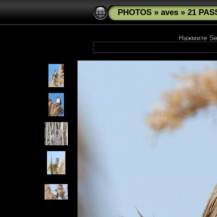
PHOTOS
»
aves
»
21 PAS
Нажмите See