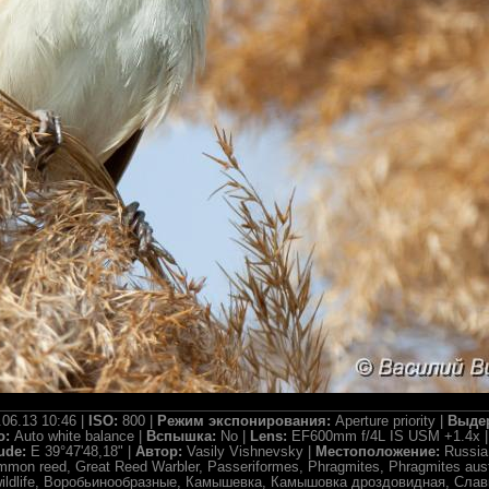
.06.13 10:46 |
ISO:
800 |
Режим экспонирования:
Aperture priority |
Выде
о:
Auto white balance |
Вспышка:
No |
Lens:
EF600mm f/4L IS USM +1.4x 
ude:
E 39°47'48,18" |
Автор:
Vasily Vishnevsky |
Местоположение:
Russia
mon reed, Great Reed Warbler, Passeriformes, Phragmites, Phragmites austra
ld, wildlife, Воробьинообразные, Камышевка, Камышовка дроздовидная, Сл