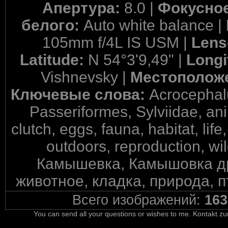
Апертура:
8.0 |
Фокусное
белого:
Auto white balance |
105mm f/4L IS USM |
Lens
Latitude:
N 54°3'9,49" |
Longi
Vishnevsky |
Местополож
Ключевые слова:
Acrocephal
Passeriformes, Sylviidae, anim
clutch, eggs, fauna, habitat, life
outdoors, reproduction, w
Камышевка, Камышовка др
животное, кладка, природа, п
Всего изображений:
163
You can send all your questions or wishes to me. Kontakt zu