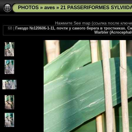
PHOTOS
»
aves
»
21 PASSERIFORMES SYLVIIDAE
Нажмите See map (ссылка после ключев
68 |
Гнездо №120606-1-11, почти у самого берега в тростниках. С
Warbler (Acrocephalu