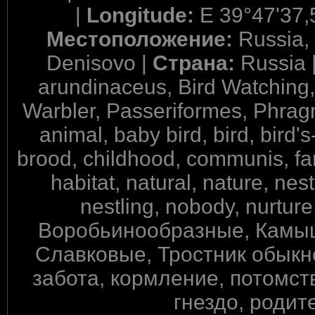
|
Longitude:
E 39°47'37,
Местоположение:
Russia,
Denisovo |
Страна:
Russia 
arundinaceus, Bird Watching
Warbler, Passeriformes, Phragm
animal, baby bird, bird, bird's
brood, childhood, communis, fam
habitat, natural, nature, nes
nestling, nobody, nurture,
Воробьинообразные, Камы
Славковые, Тростник обыкно
забота, кормление, потомств
гнездо, родит