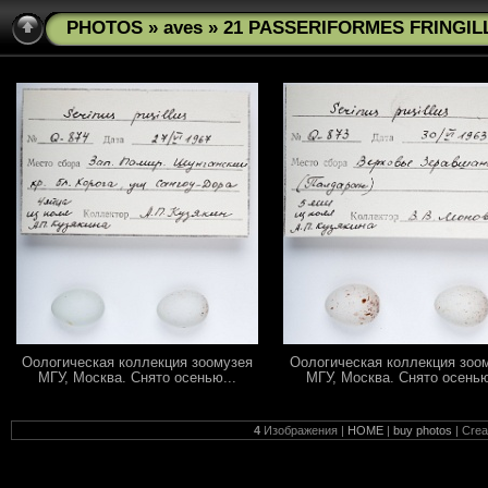
PHOTOS
»
aves
» 21 PASSERIFORMES FRINGILLI
Оологическая коллекция зоомузея
Оологическая коллекция зоо
МГУ, Москва. Снято осенью...
МГУ, Москва. Снято осенью
4
Изображения |
HOME
|
buy photos
| Cre