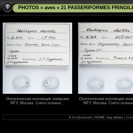
PHOTOS
»
aves
» 21 PASSERIFORMES FRINGILL
Оологическая коллекция зоомузея
Оологическая коллекция зоо
МГУ, Москва. Снято осенью...
МГУ, Москва. Снято осенью
5
Изображения |
HOME
|
buy photos
| Cre