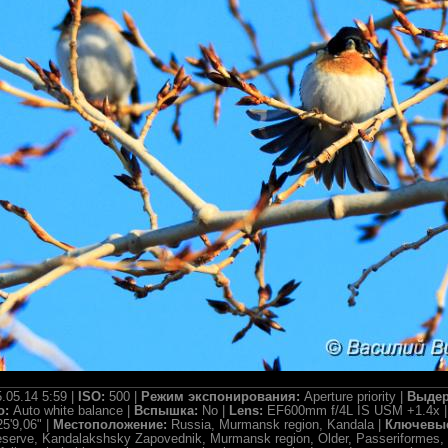
.05.14 5:59 |
ISO:
500 |
Режим экспонирования:
Aperture priority |
Выдер
о:
Auto white balance |
Вспышка:
No |
Lens:
EF600mm f/4L IS USM +1.4x 
5'9,06" |
Местоположение:
Russia, Murmansk region, Kandala |
Ключевые
Reserve, Kandalakshsky Zapovednik, Murmansk region, Older, Passeriformes, 