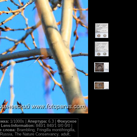
жка:
1/1000s |
Апертура:
6.3 |
Фокусное
|
Lens-Information:
840/1 840/1 0/0 0/0 |
 слова:
Brambling, Fringilla montifringilla,
Russia, The Nature Conservancy, adult,