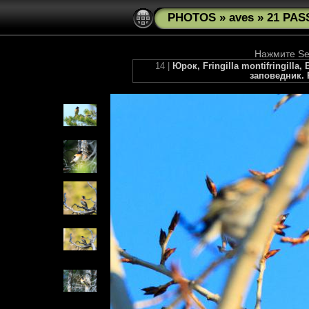
PHOTOS
»
aves
»
21 PAS
Нажмите See
14 |
Юрок, Fringilla montifringilla,
заповедник. 