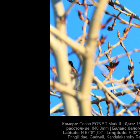
Камера:
Canon EOS 5D Mark II |
Дата:
15
расстояние:
840,0mm |
Баланс белог
Latitude:
N 67°8'1,93" |
Longitude:
E 32°2
Fringillidae, Gadwall, Kandalakshsky 