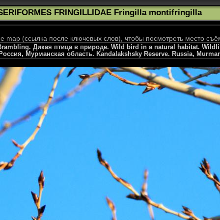
SERIFORMES FRINGILLIDAE Fringilla montifringilla
 map (ссылка после ключевых слов), чтобы посмотреть место съё
 Brambling. Дикая птица в природе. Wild bird in a natural habitat. Wil
Россия, Мурманская область. Kandalakshsky Reserve. Russia, Murman