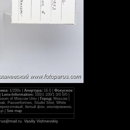
жка:
1/200s |
Апертура:
16.0 |
Фокусное
|
Lens-Information:
100/1 100/1 0/0 0/0 |
useum of Moscow Univ |
Город:
Moscow |
eak, Passeriformes, Studio Shot, White
шой черноголовый, белый фон, изолированно,
цо |
See map
rus@mail.ru. Vasiliy Vishnevskiy