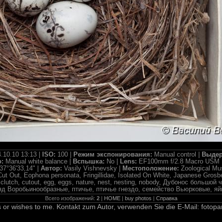
.10.10 13:13 |
ISO:
100 |
Режим экспонирования:
Manual control |
Выдер
о:
Manual white balance |
Вспышка:
No |
Lens:
EF100mm f/2.8 Macro USM 
37°36'33,14" |
Автор:
Vasily Vishnevsky |
Местоположение:
Zoological M
Cut Out, Eophona personata, Fringillidae, Isolated On White, Japanese Grosb
t, clutch, cutout, egg, eggs, nature, nest, nesting, nobody, Дубонос боль
яд Воробьинообразные, птичье, птичье гнездо, семейство Вьюрковые, яй
Всего изображений:
2
|
HOME
|
buy photos
|
Справка
 or wishes to me. Kontakt zum Autor, verwenden Sie die E-Mail: fotopa