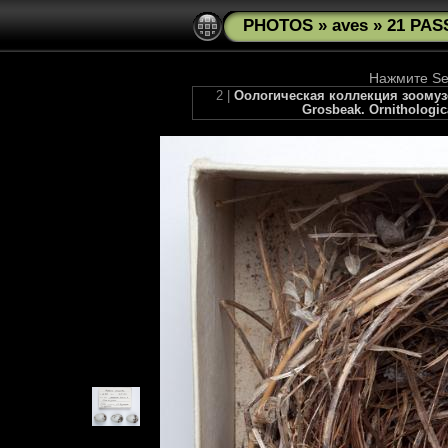
PHOTOS
»
aves
»
21 PAS
Нажмите See
2 |
Оологическая коллекция зоомузе
Grosbeak. Ornithologica