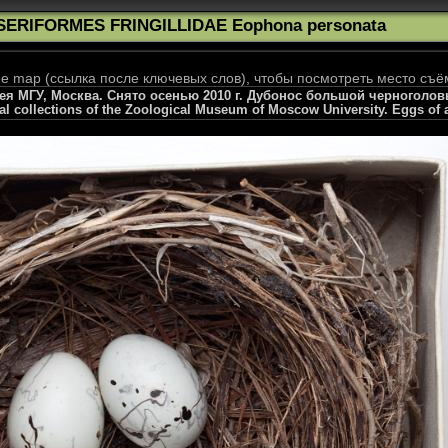
SERIFORMES FRINGILLIDAE Eophona personata
 map (ссылка после ключевых слов), чтобы посмотреть место съё
я МГУ, Москва. Снято осенью 2010 г. Дубонос большой черноголовы
l collections of the Zoological Museum of Moscow University. Eggs of a