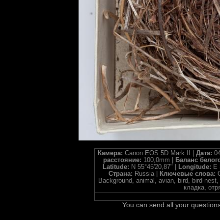
Камера:
Canon EOS 5D Mark II |
Дата:
04
расстояние:
100,0mm |
Баланс белог
Latitude:
N 55°45'20,87" |
Longitude:
E 
Страна:
Russia |
Ключевые слова:
Background, animal, avian, bird, bird-nes
кладка, отр
You can send all your questions