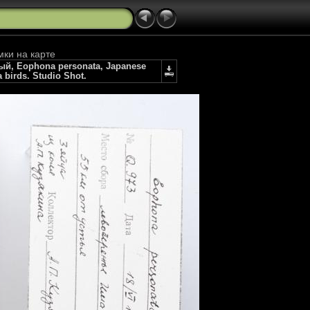
мки на карте
й, Eophona personata, Japanese
 birds. Studio Shot.