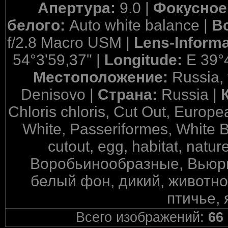
Апертура:
9.0 |
Фокусное
белого:
Auto white balance |
В
f/2.8 Macro USM |
Lens-Inform
54°3'59,37" |
Longitude:
E 39°
Местоположение:
Russia,
Denisovo |
Страна:
Russia |
Chloris chloris, Cut Out, Europe
White, Passeriformes, White B
cutout, egg, habitat, nature
Воробьинообразные, Вьюр
белый фон, дикий, животно
птичье, 
Всего изображений:
66