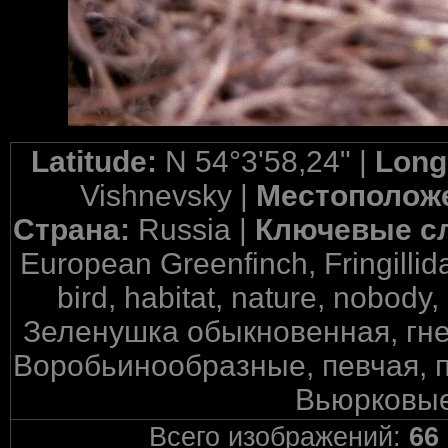
Latitude:
N 54°3'58,24" |
Long
Vishnevsky |
Местополож
Страна:
Russia |
Ключевые с
European Greenfinch, Fringillid
bird, habitat, nature, nobody,
Зеленушка обыкновенная, гнез
Воробьинообразные, певчая, п
Вьюрковые
Всего изображений:
66