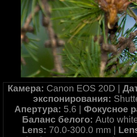
Камера:
Canon EOS 20D |
Да
экспонирования:
Shutte
Апертура:
5.6 |
Фокусное р
Баланс белого:
Auto whit
Lens:
70.0-300.0 mm |
Len