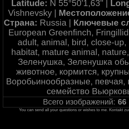
Latitude:
N 55°50'1,63" |
Long
Vishnevsky |
Местоположени
Страна:
Russia |
Ключевые с
European Greenfinch, Fringilli
adult, animal, bird, close-up,
habitat, mature animal, nature,
Зеленушка, Зеленушка обык
животное, кормится, крупны
Воробьинообразные, певчая, п
семейство Вьюрковы
Всего изображений:
66
You can send all your questions or wishes to me. Kontakt zu