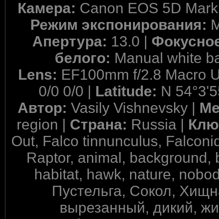
Камера:
Canon EOS 5D Mark 
Режим экспонирования:
M
Апертура:
13.0 |
Фокусное
белого:
Manual white b
Lens:
EF100mm f/2.8 Macro 
0/0 0/0 |
Latitude:
N 54°3'5
Автор:
Vasily Vishnevsky |
Ме
region |
Страна:
Russia |
Клю
Out, Falco tinnunculus, Falconi
Raptor, animal, background, bi
habitat, hawk, nature, nobody
Пустельга, Сокол, Хищн
вырезанный, дикий, жи