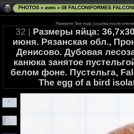
PHOTOS
»
aves
»
08 FALCONIFORMES FALCONID
Нажмите See map (ссылка после ключев
32 |
Размеры яйца: 36,7х30
июня. Рязанская обл., Про
Денисово. Дубовая лесоза
канюка занятое пустельго
белом фоне. Пустельга, Fal
The egg of a bird isol