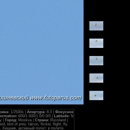
ржка:
1/2500s |
Апертура:
8.0 |
Фокусное
formation:
600/1 600/1 0/0 0/0 |
Latitude:
N
y |
Город:
Moskva |
Страна:
Russland |
bird of prey, falcon, flicker, flight, fly,
а, Хищник, активный полет, в полете,