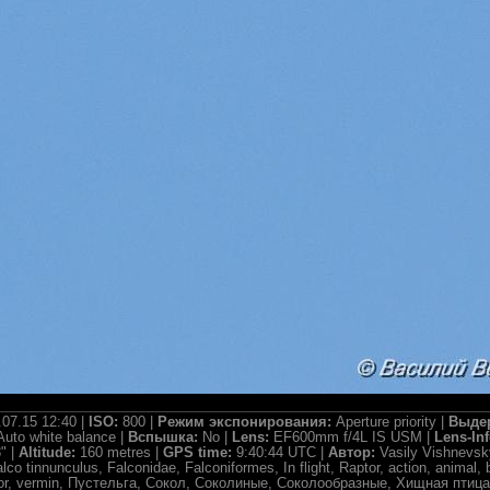
.07.15 12:40 |
ISO:
800 |
Режим экспонирования:
Aperture priority |
Выде
Auto white balance |
Вспышка:
No |
Lens:
EF600mm f/4L IS USM |
Lens-In
" |
Altitude:
160 metres |
GPS time:
9:40:44 UTC |
Автор:
Vasily Vishnevsk
 tinnunculus, Falconidae, Falconiformes, In flight, Raptor, action, animal, bird, 
redator, vermin, Пустельга, Сокол, Соколиные, Соколообразные, Хищная птиц