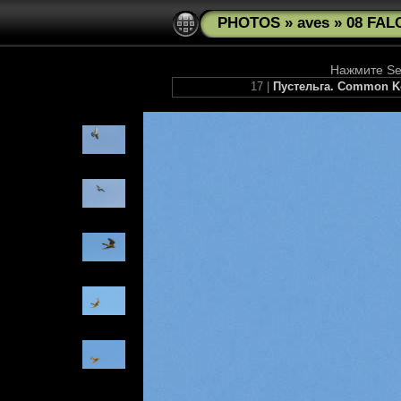
PHOTOS
»
aves
»
08 FAL
Нажмите See
17 |
Пустельга. Common Kes