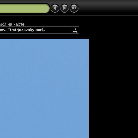
мки на карте
w, Timirjazevsky park.