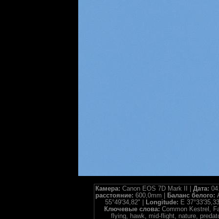
Камера:
Canon EOS 7D Mark II |
Дата:
04
расстояние:
600,0mm |
Баланс белого:
55°49'34,82" |
Longitude:
E 37°33'35,33
Ключевые слова:
Common Kestrel, Falco
flying, hawk, mid-flight, nature, p