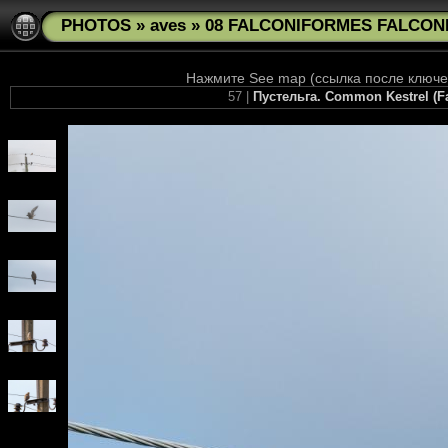
PHOTOS
»
aves
»
08 FALCONIFORMES FALCONID
Нажмите See map (ссылка после ключев
57 |
Пустельга. Common Kestrel (Fa