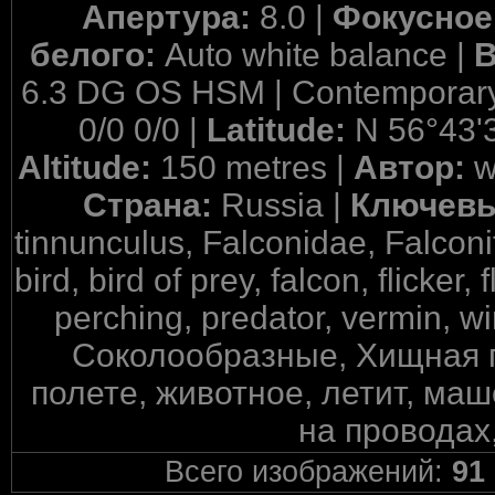
Апертура:
8.0 |
Фокусное
белого:
Auto white balance |
6.3 DG OS HSM | Contemporary
0/0 0/0 |
Latitude:
N 56°43'
Altitude:
150 metres |
Автор:
w
Страна:
Russia |
Ключевы
tinnunculus, Falconidae, Falconif
bird, bird of prey, falcon, flicker, 
perching, predator, vermin, 
Соколообразные, Хищная п
полете, животное, летит, маш
на проводах
Всего изображений:
91