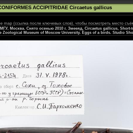
CONIFORMES ACCIPITRIDAE Circaetus gallicus
 map (ссылка после ключевых слов), чтобы посмотреть место съё
, Москва. Снято осенью 2010 г. Змееяд, Circaetus gallicus, Short-toe
he Zoological Museum of Moscow University. Eggs of a birds. Studio Sho