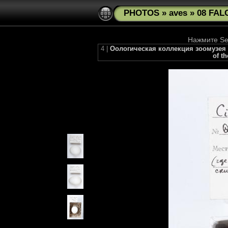
PHOTOS
»
aves
»
08 FAL
Нажмите See
4 |
Оологическая коллекция зоомузея МГУ
of t