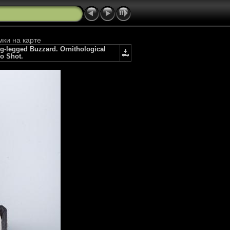
мки на карте
-legged Buzzard. Ornithological
io Shot.