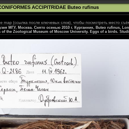
CONIFORMES ACCIPITRIDAE Buteo rufinus
 map (ссылка после ключевых слов), чтобы посмотреть место съё
я МГУ, Москва. Снято осенью 2010 г. Курганник, Buteo rufinus, Long
s of the Zoological Museum of Moscow University. Eggs of a birds. Stud