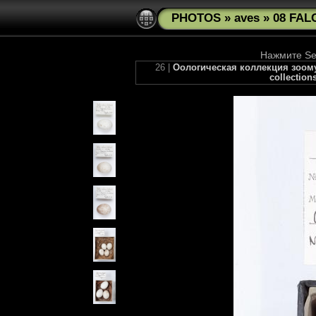
PHOTOS
»
aves
»
08 FAL
Нажмите See
26 |
Оологическая коллекция зоомузе
collection