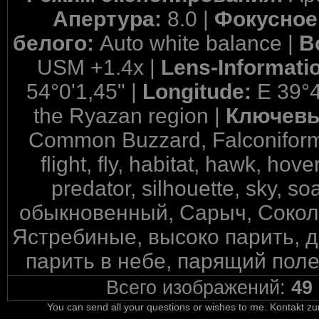
Апертура:
8.0 |
Фокусное
белого:
Auto white balance |
В
USM +1.4x |
Lens-Informati
54°0'1,45" |
Longitude:
E 39°4
the Ryazan region |
Ключевы
Common Buzzard, Falconiformes
flight, fly, habitat, hawk, hov
predator, silhouette, sky, soa
обыкновенный, Сарыч, Сокол
Ястребиные, высоко парить, ди
парить в небе, парящий полет
Всего изображений:
49
You can send all your questions or wishes to me. Kontakt zu