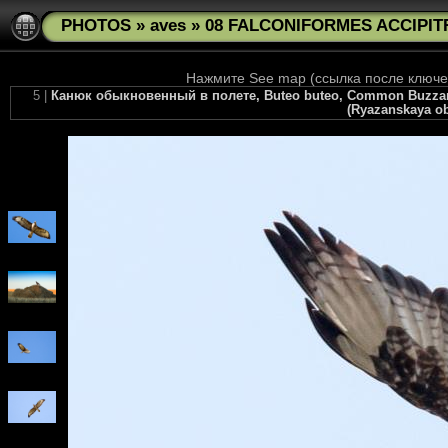
PHOTOS
»
aves
»
08 FALCONIFORMES ACCIPITR
Нажмите See map (ссылка после ключев
5 |
Канюк обыкновенный в полете, Buteo buteo, Common Buzzard.
(Ryazanskaya obl