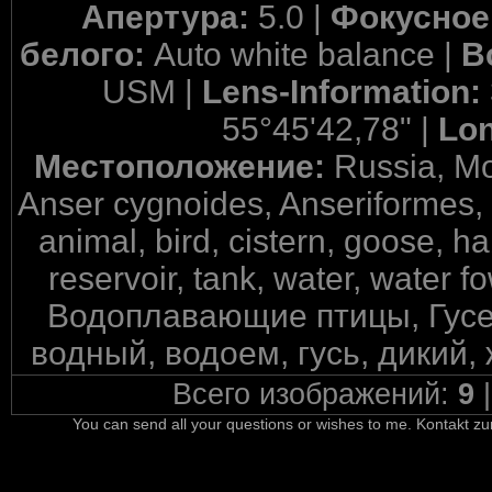
Апертура:
5.0 |
Фокусное
белого:
Auto white balance |
В
USM |
Lens-Information:
55°45'42,78" |
Lon
Местоположение:
Russia, M
Anser cygnoides, Anseriformes,
animal, bird, cistern, goose, h
reservoir, tank, water, water fow
Водоплавающие птицы, Гусе
водный, водоем, гусь, дикий,
Всего изображений:
9
You can send all your questions or wishes to me. Kontakt zu