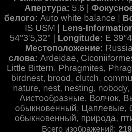
Апертура:
5.6 |
Фокусное
белого:
Auto white balance |
В
IS USM |
Lens-Informatio
54°3'5,32" |
Longitude:
E 39°4
Местоположение:
Russia
слова:
Ardeidae, Ciconiiform
Little Bittern, Phragmites, Phrag
birdnest, brood, clutch, communi
nature, nest, nesting, nobody, 
Аистообразные, Волчок, В
обыкновенный, Цаплевые, бу
обыкновенный, природа, пти
Всего изображений:
219