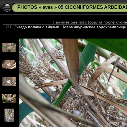
PHOTOS
»
aves
»
05 CICONIIFORMES ARDEIDAE
Нажмите See map (ссылка после ключев
211 |
Гнездо волчка с яйцами. Новомичуринское водохранилище в
L