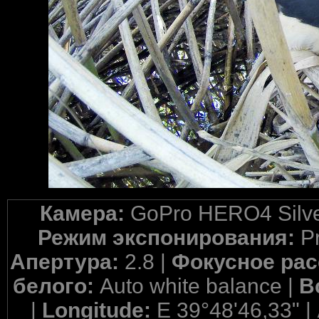
Камера:
GoPro HERO4 Silve
Режим экспонирования:
P
Апертура:
2.8 |
Фокусное рас
белого:
Auto white balance |
В
|
Longitude:
E 39°48'46,33" |