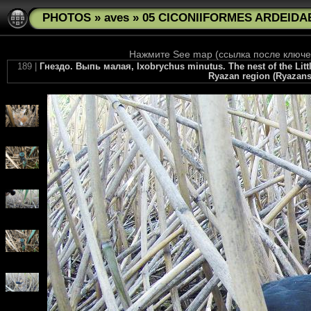
PHOTOS
»
aves
»
05 CICONIIFORMES ARDEIDAE
Нажмите See map (ссылка после ключев
189 |
Гнездо. Выпь малая, Ixobrychus minutus. The nest of the Litt
Ryazan region (Ryazansk