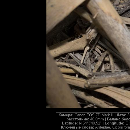
Камера:
Canon EOS 7D Mark II |
Дата:
3
расстояние:
40,0mm |
Баланс бел
Latitude:
N 54°3'40,51" |
Longitude:
E 
Ключевые слова:
Ardeidae, Ciconiiform