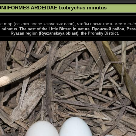
ONIIFORMES ARDEIDAE Ixobrychus minutus
 map (ссылка после ключевых слов), чтобы посмотреть место съё
inutus. The nest of the Little Bittern in nature. Пронский район, Ряза
Ryazan region (Ryazanskaya oblast), the Pronsky District.