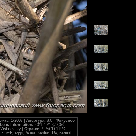
ржка:
1/200s |
Апертура:
8.0 |
Фокусное
Lens-Information:
40/1 40/1 0/0 0/0 |
 Vishnevsky |
Страна:
Р РѕСЃСЃРёСЏ |
clutch, eggs, fauna, habitat, life, natural,