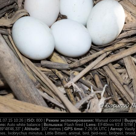
1.07.15 10:26 |
ISO:
800 |
Режим экспонирования:
Manual control |
Выде
ого:
Auto white balance |
Вспышка:
Flash fired |
Lens:
EF40mm f/2.8 STM |
39°48'46,33" |
Altitude:
107 metres |
GPS time:
7:26:56 UTC |
Автор:
Vasily
es, Ixobrychus minutus, Little Bittern, animal, bird, bird-nest, birdnest, brood, 