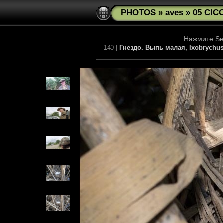
PHOTOS
»
aves
»
05 CIC
Нажмите See
140 |
Гнездо. Выпь малая, Ixobrychus m