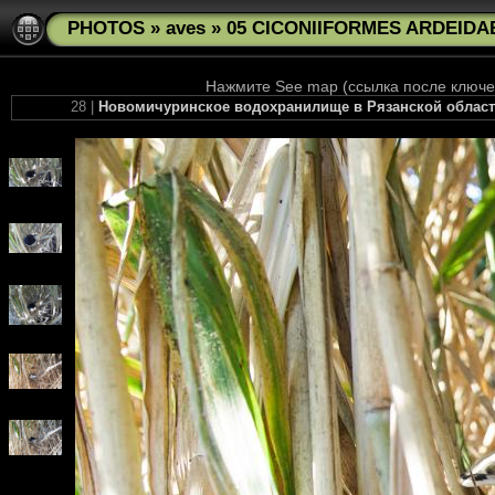
PHOTOS
»
aves
»
05 CICONIIFORMES ARDEIDAE
Нажмите See map (ссылка после ключев
28 |
Новомичуринское водохранилище в Рязанской области, 