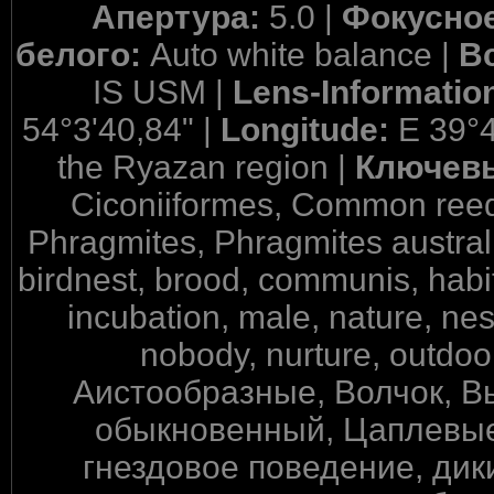
Апертура:
5.0 |
Фокусное
белого:
Auto white balance |
В
IS USM |
Lens-Informatio
54°3'40,84" |
Longitude:
E 39°4
the Ryazan region |
Ключев
Ciconiiformes, Common reed, 
Phragmites, Phragmites australis
birdnest, brood, communis, habit
incubation, male, nature, nes
nobody, nurture, outdoors,
Аистообразные, Волчок, В
обыкновенный, Цаплевые,
гнездовое поведение, дики