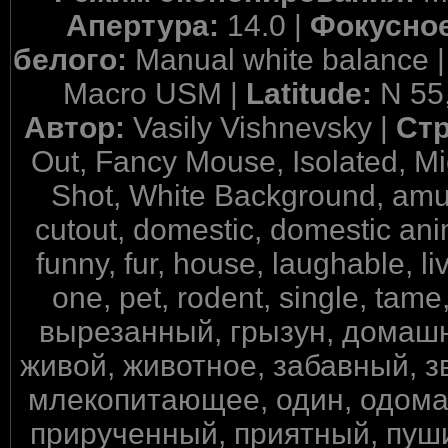
Апертура:
14.0 |
Фокусное
белого:
Manual white balance 
Macro USM |
Latitude:
N 55
Автор:
Vasily Vishnevsky |
Ст
Out, Fancy Mouse, Isolated, M
Shot, White Background, amus
cutout, domestic, domestic anim
funny, fur, house, laughable, l
one, pet, rodent, single, t
вырезанный, грызун, домаш
живой, животное, забавный, з
млекопитающее, один, одом
прирученный, приятный, пуши