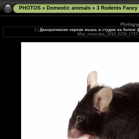
PHOTOS
»
Domestic animals
»
3 Rodents Fancy
Photograp
1 |
Декоративная черная мышь в студии на белом фон
Mus_musculus_2010_0218_1737-2.j