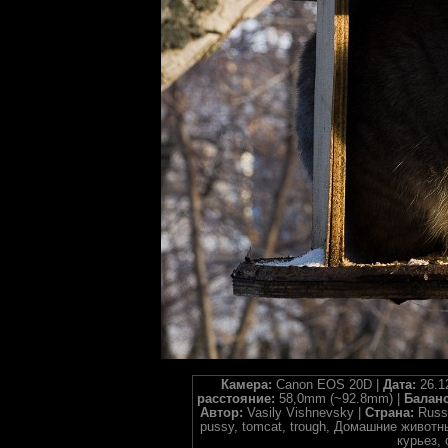
Камера:
Canon EOS 20D |
Дата:
26.1
расстояние:
58,0mm (~92.8mm) |
Баланс
Автор:
Vasily Vishnevsky |
Страна:
Russ
pussy, tomcat, trough, Домашние животн
курьез,