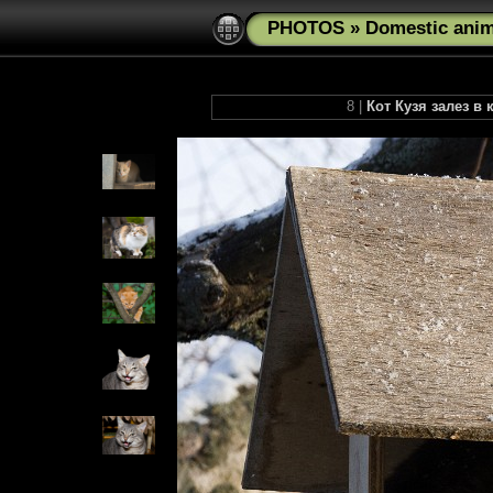
PHOTOS
»
Domestic anim
8 |
Кот Кузя залез в