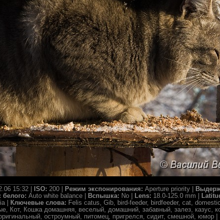
2.06 15:32 |
ISO:
200 |
Режим экспонирования:
Aperture priority |
Выдерж
 белого:
Auto white balance |
Вспышка:
No |
Lens:
18.0-125.0 mm |
Latit
ia |
Ключевые слова:
Felis catus, Gib, bird-feeder, birdfeeder, cat, domesti
ые, Кот, Кошка домашняя, веселый, домашний, забавный, залез, казус, к
 оригинальный, остроумный, питомец, пригрелся, сидит, смешной, юмор |