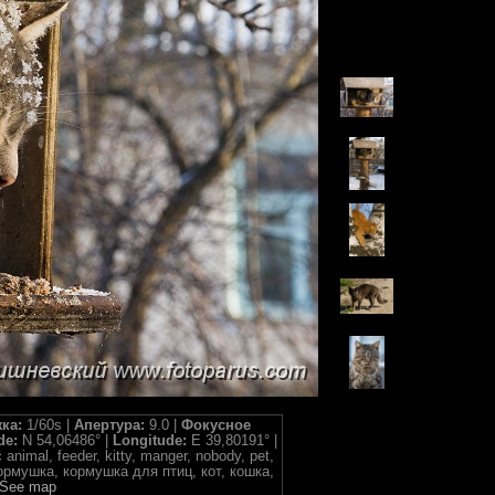
ка:
1/60s |
Апертура:
9.0 |
Фокусное
ude:
N 54,06486° |
Longitude:
E 39,80191° |
c animal, feeder, kitty, manger, nobody, pet,
ормушка, кормушка для птиц, кот, кошка,
See map