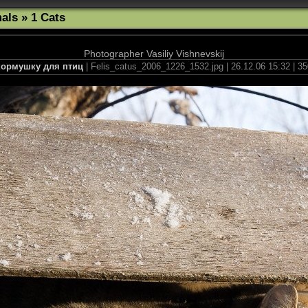
als
»
1 Cats
Photographer Vasiliy Vishnevskij
 кормушку для птиц
| Felis_catus_2006_1226_1532.jpg | 26.12.06 15:32 | 3