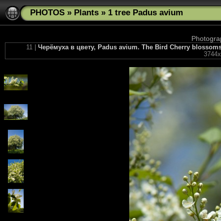
PHOTOS
»
Plants
»
1 tree Padus avium
Photograp
11 |
Черёмуха в цвету, Padus avium. The Bird Cherry blossoms 
3744x