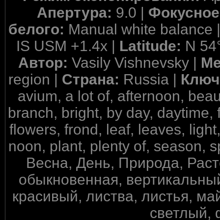
Апертура:
9.0 |
Фокусное
белого:
Manual white balance 
IS USM +1.4x |
Latitude:
N 54°
Автор:
Vasily Vishnevsky |
Ме
region |
Страна:
Russia |
Ключ
avium, a lot of, afternoon, bea
branch, bright, by day, daytime, fi
flowers, frond, leaf, leaves, lig
noon, plant, plenty of, season, sp
Весна, День, Природа, Рас
обыкновенная, вертикальный,
красивый, листва, листья, май
светлый, 