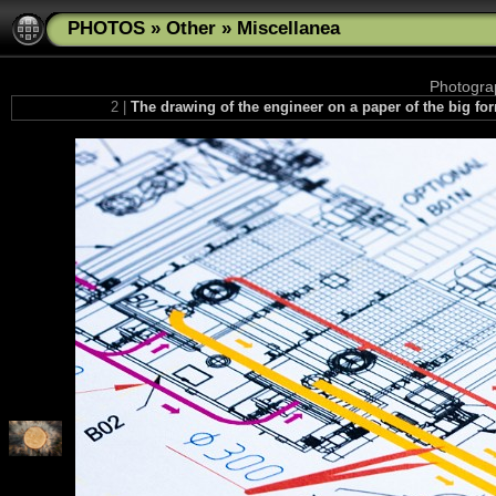
PHOTOS
»
Other
»
Miscellanea
Photograp
2 |
The drawing of the engineer on a paper of the big fo