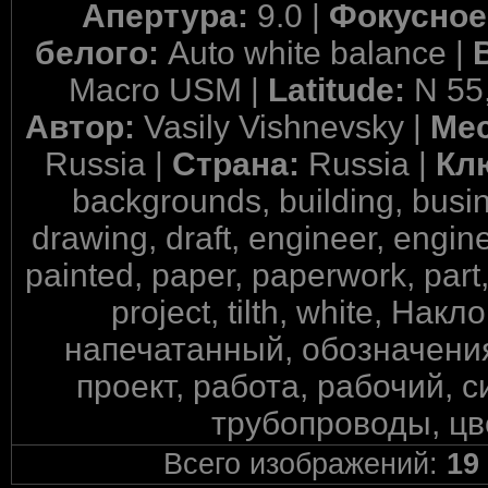
Апертура:
9.0 |
Фокусное
белого:
Auto white balance |
Macro USM |
Latitude:
N 55
Автор:
Vasily Vishnevsky |
Ме
Russia |
Страна:
Russia |
Кл
backgrounds, building, busin
drawing, draft, engineer, engine
painted, paper, paperwork, part, 
project, tilth, white, На
напечатанный, обозначения
проект, работа, рабочий, 
трубопроводы, цв
Всего изображений:
19