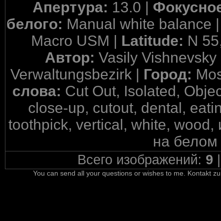
Апертура:
13.0 |
Фокусное
белого:
Manual white balance 
Macro USM |
Latitude:
N 55
Автор:
Vasily Vishnevsky
Verwaltungsbezirk |
Город:
Mos
слова:
Cut Out, Isolated, Obje
close-up, cutout, dental, eat
toothpick, vertical, white, wo
на белом
Всего изображений:
9
You can send all your questions or wishes to me. Kontakt zu