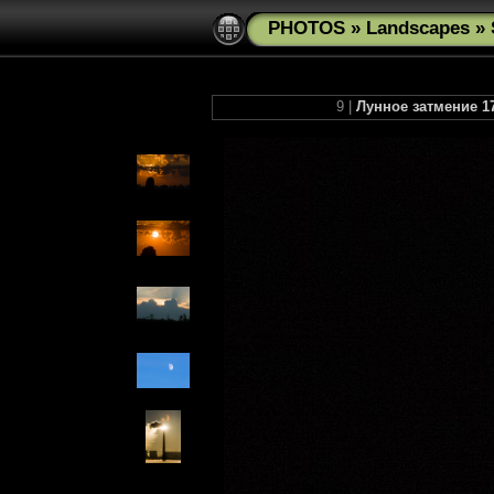
PHOTOS
»
Landscapes
»
9 |
Лунное затмение 17