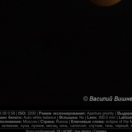
8.08 0:58 |
ISO:
3200 |
Режим экспонирования:
Aperture priority |
Выдерж
анс белого:
Auto white balance |
Вспышка:
No |
Lens:
300.0 mm |
Latitud
положение:
Moscow |
Страна:
Russia |
Ключевые слова:
eclipse of the 
 затмение, луна, лунное, месяц, ночь, сателлит, спутник, тень, черный, 
Всего изображений:
23
|
HOME
|
buy photos
|
Справка