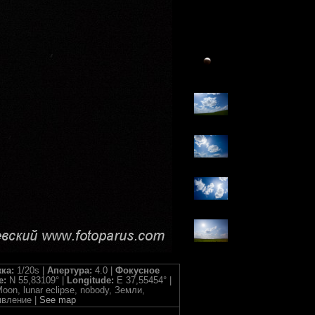
ка:
1/20s |
Апертура:
4.0 |
Фокусное
e:
N 55,83109° |
Longitude:
E 37,55454° |
Moon, lunar eclipse, nobody, Земли,
явление |
See map