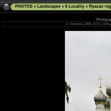
PHOTOS
»
Landscapes
»
6 Locality
»
Ryazan reg
Photograp
1 | Solotcha_2006_0723_1433.j