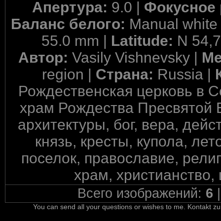
Апертура:
9.0 |
Фокусное 
Баланс белого:
Manual white
55.0 mm |
Latitude:
N 54,
Автор:
Vasily Vishnevsky |
Ме
region |
Страна:
Russia |
Рождественская церковь в 
храм Рождества Пресвятой Б
архитектуры, бог, вера, дейс
князь, кресты, купола, лет
поселок, православие, религ
храм, христианство, 
Всего изображений:
6
You can send all your questions or wishes to me. Kontakt zu